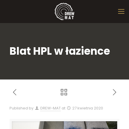
Blat HPL w łazience
Published by
DREW-MAT
at
27 kwietnia 2020