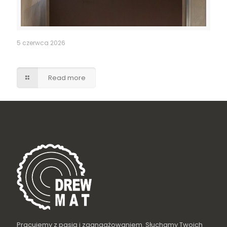
5 czerwca 2026
Szafka umywalkowa z szufladami – brąz w macie
Read more
Pracujemy z pasją i zaangażowaniem. Słuchamy Twoich