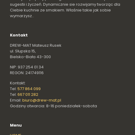
sugestii i życzeń. Dynamicznie sie rozwijamy tworząc dla
Ciebie kuchnie ze smakiem. Właśnie takie jak sobie
wymarzysz..
Kontakt
DREW-MAT Mateusz Rusek
ul. Słupska 15,
Bielsko-Biała 43-300
NIP: 937 254 01 34
REGON: 241749116
Kontakt:
Tel:
577 864 099
Tel:
667 011 282
Email:
biuro@drew-mat.pl
Godziny otwarcia: 8-16 poniedziałek-sobota
Menu