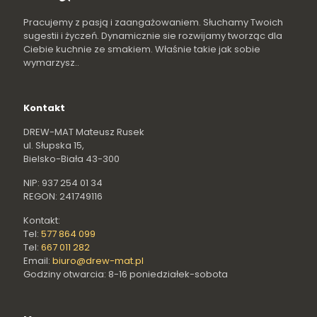
Pracujemy z pasją i zaangażowaniem. Słuchamy Twoich
sugestii i życzeń. Dynamicznie sie rozwijamy tworząc dla
Ciebie kuchnie ze smakiem. Właśnie takie jak sobie
wymarzysz..
Kontakt
DREW-MAT Mateusz Rusek
ul. Słupska 15,
Bielsko-Biała 43-300
NIP: 937 254 01 34
REGON: 241749116
Kontakt:
Tel:
577 864 099
Tel:
667 011 282
Email:
biuro@drew-mat.pl
Godziny otwarcia: 8-16 poniedziałek-sobota