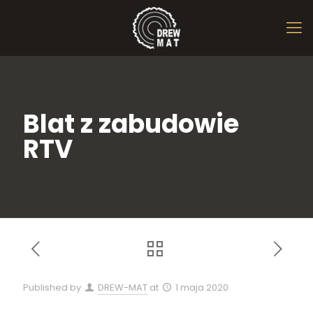
Blat z zabudowie
RTV
Published by
DREW-MAT
at
1 maja 2020