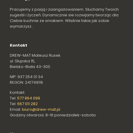
Pracujemy z pasją i zaangażowaniem. Słuchamy Twoich
sugestii i życzeń. Dynamicznie sie rozwijamy tworząc dla
Ciebie kuchnie ze smakiem. Właśnie takie jak sobie
wymarzysz..
Kontakt
DREW-MAT Mateusz Rusek
ul. Słupska 15,
Bielsko-Biała 43-300
NIP: 937 254 01 34
REGON: 241749116
Kontakt:
Tel:
577 864 099
Tel:
667 011 282
Email:
biuro@drew-mat.pl
Godziny otwarcia: 8-16 poniedziałek-sobota