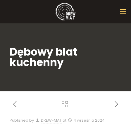
Dębowy blat
kuchenny
Published by
DREW-MAT
at
4 września 2024