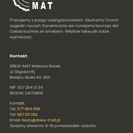
Pracujemy z pasją i zaangażowaniem. Słuchamy Twoich
sugestii i życzeń. Dynamicznie sie rozwijamy tworząc dla
Ciebie kuchnie ze smakiem. Właśnie takie jak sobie
wymarzysz..
Kontakt
DREW-MAT Mateusz Rusek
ul. Słupska 15,
Bielsko-Biała 43-300
NIP: 937 254 01 34
REGON: 241749116
Kontakt:
Tel:
577 864 099
Tel:
667 011 282
Email:
biuro@drew-mat.pl
Godziny otwarcia: 8-16 poniedziałek-sobota