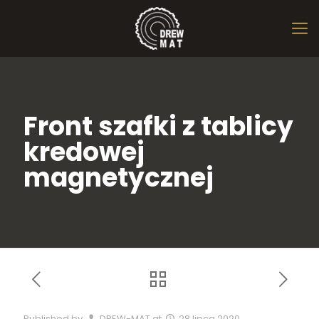
Front szafki z tablicy
kredowej
magnetycznej
Published by
DREW-MAT
at
28 lipca 2020