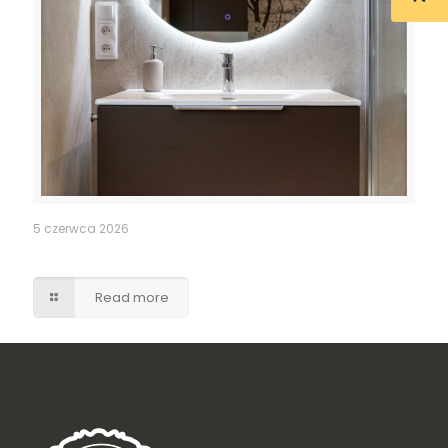
5 czerwca 2026
Szafka umywalkowa z szufladami – brąz w macie
Read more