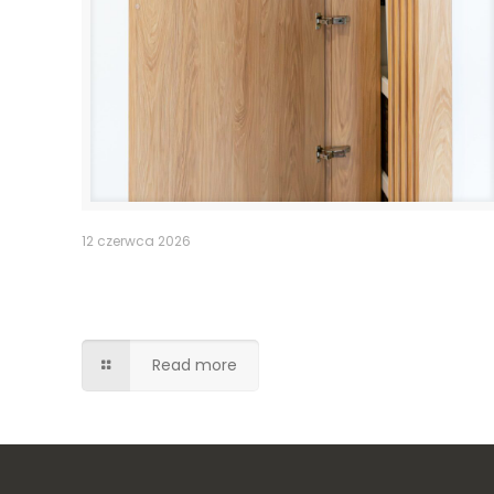
12 czerwca 2026
Pomieszczenie po schodami –
lamele drzwi
Read more