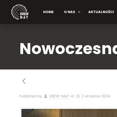
HOME
O NAS
AKTUALNOŚCI
Nowoczesna
Published by
DREW-MAT
at
2 września 2024