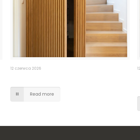
12 czerwca 2026
1
Ukryte przejście drzwi lamele
Read more