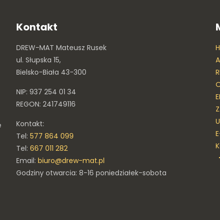
Kontakt
DREW-MAT Mateusz Rusek
ul. Słupska 15,
A
Bielsko-Biała 43-300
R
O
NIP: 937 254 01 34
E
REGON: 241749116
Z
U
Kontakt:
e
E
Tel:
577 864 099
Tel:
667 011 282
Email:
biuro@drew-mat.pl
Godziny otwarcia: 8-16 poniedziałek-sobota