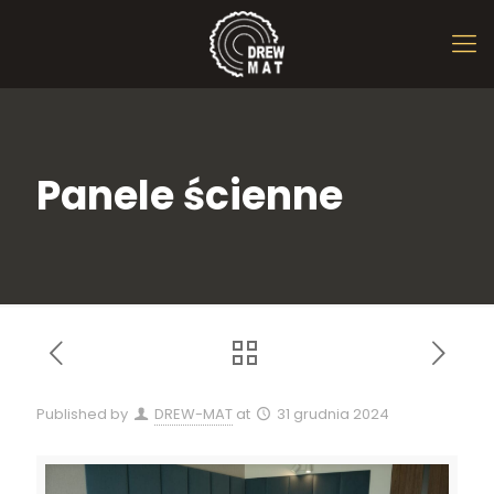
Panele ścienne
Published by
DREW-MAT
at
31 grudnia 2024