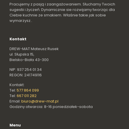
Pracujemy z pasją i zaangażowaniem. Słuchamy Twoich
sugestii i życzeń. Dynamicznie sie rozwijamy tworząc dla
Ciebie kuchnie ze smakiem. Właśnie takie jak sobie
wymarzysz..
Kontakt
DREW-MAT Mateusz Rusek
ul. Słupska 15,
Bielsko-Biała 43-300
NIP: 937 254 01 34
REGON: 241749116
Kontakt:
Tel:
577 864 099
Tel:
667 011 282
Email:
biuro@drew-mat.pl
Godziny otwarcia: 8-16 poniedziałek-sobota
Menu