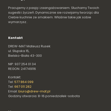
Pracujemy z pasją i zaangażowaniem. Słuchamy Twoich
sugestii i życzeń. Dynamicznie sie rozwijamy tworząc dla
Ciebie kuchnie ze smakiem. Właśnie takie jak sobie
wymarzysz..
Kontakt
DREW-MAT Mateusz Rusek
ul. Słupska 15,
Bielsko-Biała 43-300
NIP: 937 254 01 34
REGON: 241749116
Kontakt:
Tel:
577 864 099
Tel:
667 011 282
Email:
biuro@drew-mat.pl
Godziny otwarcia: 8-16 poniedziałek-sobota