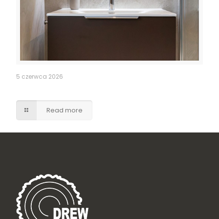
5 czerwca 2026
Szafka umywalkowa z szufladami – brąz w macie
Read more