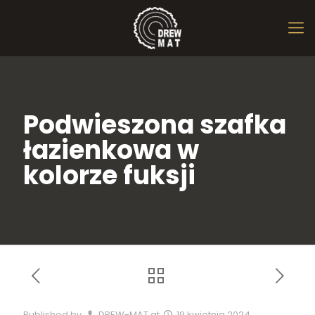
Podwieszona szafka
łazienkowa w
kolorze fuksji
Published by
DREW-MAT
at
19 kwietnia 2024