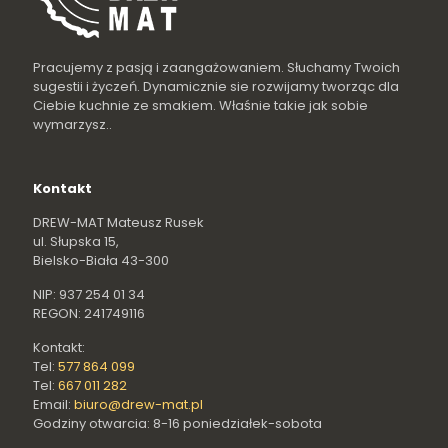
Pracujemy z pasją i zaangażowaniem. Słuchamy Twoich
sugestii i życzeń. Dynamicznie sie rozwijamy tworząc dla
Ciebie kuchnie ze smakiem. Właśnie takie jak sobie
wymarzysz..
Kontakt
DREW-MAT Mateusz Rusek
ul. Słupska 15,
Bielsko-Biała 43-300
NIP: 937 254 01 34
REGON: 241749116
Kontakt:
Tel:
577 864 099
Tel:
667 011 282
Email:
biuro@drew-mat.pl
Godziny otwarcia: 8-16 poniedziałek-sobota