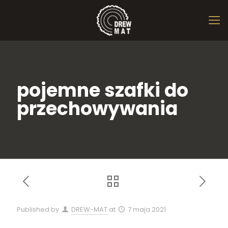
pojemne szafki do
przechowywania
Published by
DREW-MAT
at
7 maja 2021