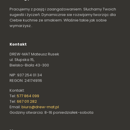
Pracujemy z pasją i zaangażowaniem. Słuchamy Twoich
sugestii i życzeń. Dynamicznie sie rozwijamy tworząc dla
Ciebie kuchnie ze smakiem. Właśnie takie jak sobie
wymarzysz..
Kontakt
DREW-MAT Mateusz Rusek
ul. Słupska 15,
Bielsko-Biała 43-300
NIP: 937 254 01 34
REGON: 241749116
Kontakt:
Tel:
577 864 099
Tel:
667 011 282
Email:
biuro@drew-mat.pl
Godziny otwarcia: 8-16 poniedziałek-sobota