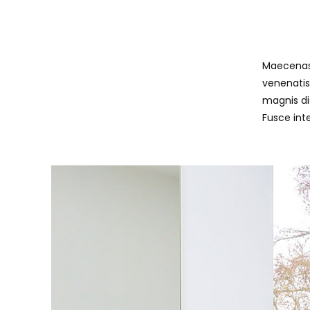
eleife
pellen
Maecenas 
venenatis,
magnis dis
Fusce inte