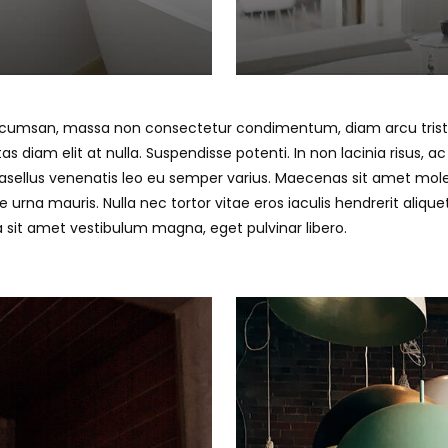
cumsan, massa non consectetur condimentum, diam arcu tristi
s diam elit at nulla. Suspendisse potenti. In non lacinia risus, 
asellus venenatis leo eu semper varius. Maecenas sit amet moles
e urna mauris. Nulla nec tortor vitae eros iaculis hendrerit aliqu
la sit amet vestibulum magna, eget pulvinar libero.