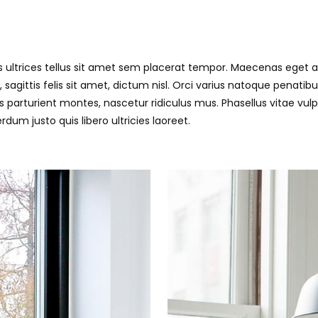
nd mi vel, maximus justo. Maecenas mi torto
tesque a aliquam ut, fringilla eleifend lectus
ultrices tellus sit amet sem placerat tempor. Maecenas eget 
 sagittis felis sit amet, dictum nisl. Orci varius natoque penatibu
 parturient montes, nascetur ridiculus mus. Phasellus vitae vulpu
rdum justo quis libero ultricies laoreet.