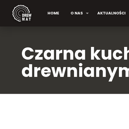
HOME
O NAS
AKTUALNOŚCI
Czarna kuc
drewniany
Duis di