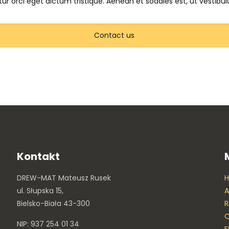
ur orci eget dictum tristique. Aenean et sodales est, ut vestibu
Contact us
Kontakt
DREW-MAT Mateusz Rusek
ul. Słupska 15,
A
Bielsko-Biała 43-300
R
O
NIP: 937 254 01 34
E