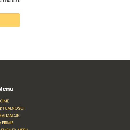
lum lorem.
Menu
HOME
KTUALNOŚCI
EALIZACJE
 FIRMIE
LEMENTY MEBLI