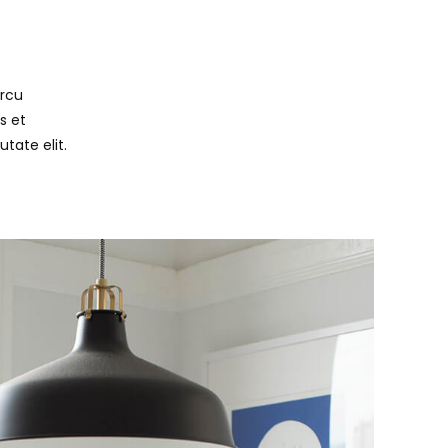
r,
.
arcu
s et
tate elit.