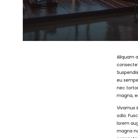
Aliquam a
consectet
Suspendis
eu semper
nec tortor
magna, eg
Vivamus i
odio. Fusc
lorem augu
magna non