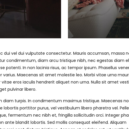
c dui vel dui vulputate consectetur. Mauris accumsan, massa 
ur condimentum, diam arcu tristique nibh, nec egestas diam elit
se potenti. In non lacinia risus, ac tempor ipsum. Phasellus vene
 varius. Maecenas sit amet molestie leo. Morbi vitae urna mauris
 vitae eros iaculis hendrerit aliquet non urna. Nulla sit amet ves
et pulvinar libero.
n diam turpis. In condimentum maximus tristique. Maecenas no
e lobortis porttitor purus, vel vestibulum libero pharetra vel. Pel
e, fermentum nec nibh et, fringilla sollicitudin orci. Integer pha
 ante blandit lobortis. Sed mollis consequat eleifend. Aliquam