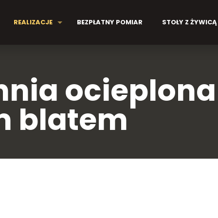
REALIZACJE
BEZPŁATNY POMIAR
STOŁY Z ŻYWICĄ
hnia ocieplona
m blatem
gnissim mi ut laoreet mollis. Nunc id tellus f