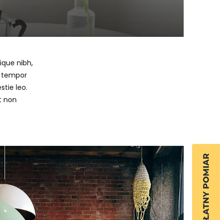
que nibh,
ac tempor
tie leo.
et non