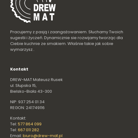
Pracujemy z pasją i zaangażowaniem. Słuchamy Twoich
sugestii i życzeń. Dynamicznie sie rozwijamy tworząc dla
Ciebie kuchnie ze smakiem. Właśnie takie jak sobie
wymarzysz..
Kontakt
DREW-MAT Mateusz Rusek
ul. Słupska 15,
Bielsko-Biała 43-300
NIP: 937 254 01 34
REGON: 241749116
Kontakt:
Tel:
577 864 099
Tel:
667 011 282
Email:
biuro@drew-mat.pl