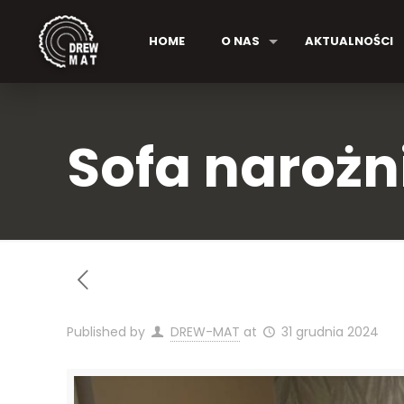
HOME
O NAS
AKTUALNOŚCI
Sofa narożn
Published by
DREW-MAT
at
31 grudnia 2024