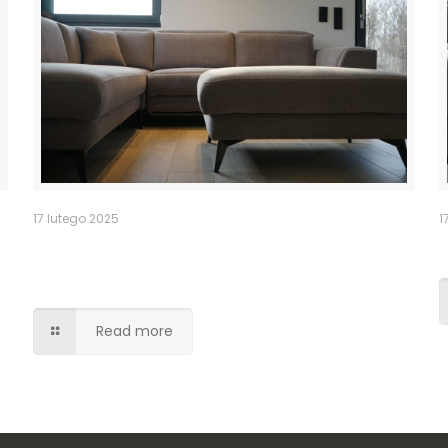
17 lutego 2025
1
zestaw wypoczynkowy narożnik +
pufa
Read more