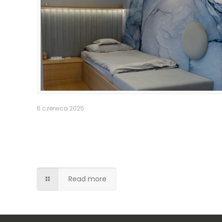
6 czerwca 2025
Tapicerowane wezgłowie z półką
LED, łóżko z elementem
tapicerowanym
Read more