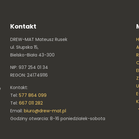
Kontakt
DREW-MAT Mateusz Rusek
ul. Słupska 15,
A
Bielsko-Biała 43-300
R
O
NIP: 937 254 01 34
E
REGON: 241749116
Z
U
Kontakt:
e
E
Tel:
577 864 099
Tel:
667 011 282
Email:
biuro@drew-mat.pl
Godziny otwarcia: 8-16 poniedziałek-sobota