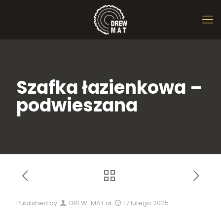
Szafka łazienkowa –
podwieszana
Published by
DREW-MAT
at
17 lutego 2025