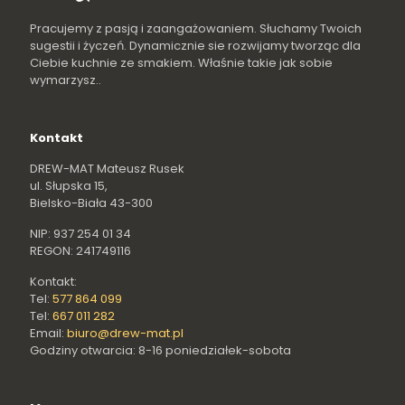
Pracujemy z pasją i zaangażowaniem. Słuchamy Twoich
sugestii i życzeń. Dynamicznie sie rozwijamy tworząc dla
Ciebie kuchnie ze smakiem. Właśnie takie jak sobie
wymarzysz..
Kontakt
DREW-MAT Mateusz Rusek
ul. Słupska 15,
Bielsko-Biała 43-300
NIP: 937 254 01 34
REGON: 241749116
Kontakt:
Tel:
577 864 099
Tel:
667 011 282
Email:
biuro@drew-mat.pl
Godziny otwarcia: 8-16 poniedziałek-sobota