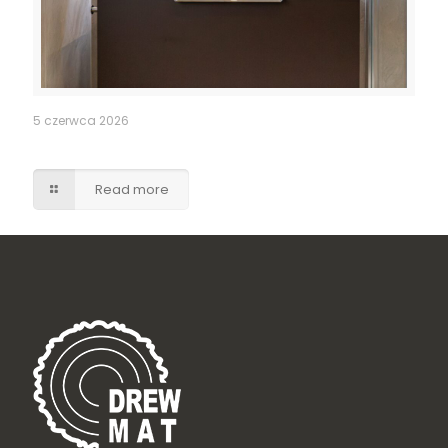
5 czerwca 2026
Szafka umywalkowa z szufladami – brąz w macie
Read more