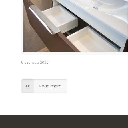
5 czerwca 2026
Szuflady – wycięcia pod syfony
Read more