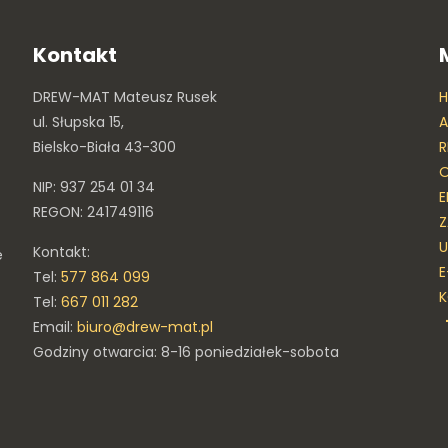
Kontakt
DREW-MAT Mateusz Rusek
ul. Słupska 15,
A
Bielsko-Biała 43-300
R
O
NIP: 937 254 01 34
E
REGON: 241749116
Z
U
Kontakt:
e
E
Tel:
577 864 099
Tel:
667 011 282
Email:
biuro@drew-mat.pl
Godziny otwarcia: 8-16 poniedziałek-sobota