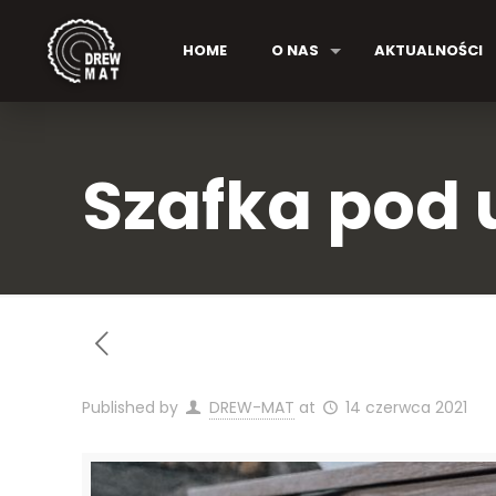
HOME
O NAS
AKTUALNOŚCI
Szafka pod
Published by
DREW-MAT
at
14 czerwca 2021