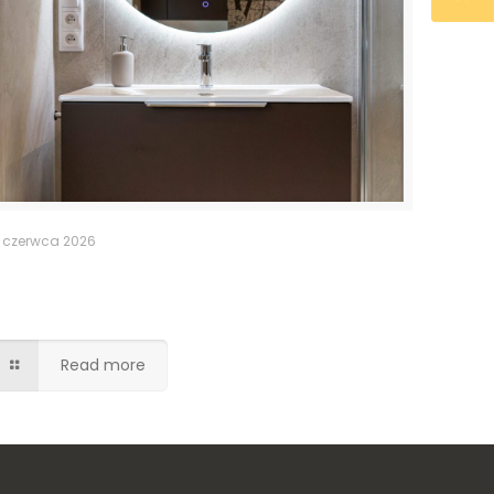
 czerwca 2026
Szafka umywalkowa z szufladami –
brąz w macie
Read more