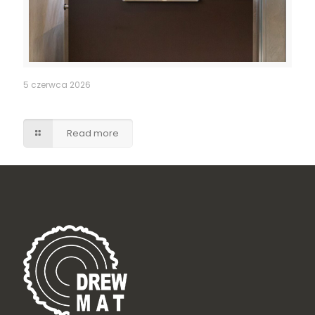
5 czerwca 2026
Szafka umywalkowa z szufladami – brąz w macie
Read more