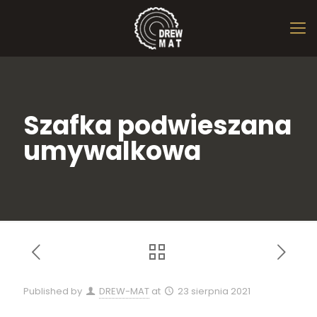
Szafka podwieszana
umywalkowa
Published by
DREW-MAT
at
23 sierpnia 2021