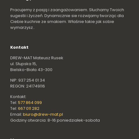
Pracujemy z pasją i zaangażowaniem. Słuchamy Twoich
sugestii i życzeń. Dynamicznie sie rozwijamy tworząc dla
Ciebie kuchnie ze smakiem. Właśnie takie jak sobie
wymarzysz..
Kontakt
DREW-MAT Mateusz Rusek
ul. Słupska 15,
Bielsko-Biała 43-300
NIP: 937 254 01 34
REGON: 241749116
Kontakt:
Tel:
577 864 099
Tel:
667 011 282
Email:
biuro@drew-mat.pl
Godziny otwarcia: 8-16 poniedziałek-sobota