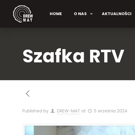
HOME
O NAS
AKTUALNOŚCI
Szafka RTV
Published by
DREW-MAT
at
5 września 2024