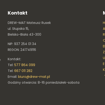
Kontakt
DREW-MAT Mateusz Rusek
ul. Słupska 15,
A
Bielsko-Biała 43-300
R
O
NIP: 937 254 01 34
E
REGON: 241749116
Z
U
Kontakt:
e
E
Tel:
577 864 099
Tel:
667 011 282
Email:
biuro@drew-mat.pl
Godziny otwarcia: 8-16 poniedziałek-sobota