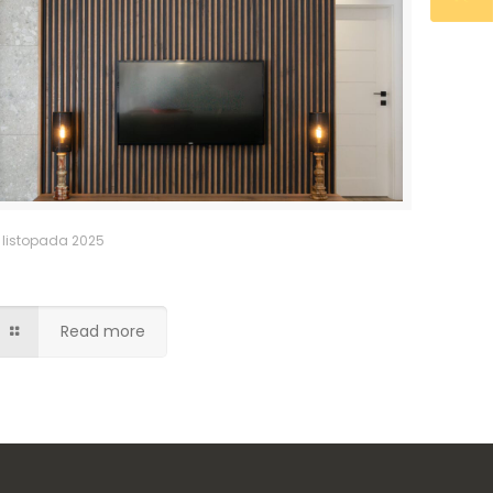
 listopada 2025
Ściana medialna z szafka rtv
Read more