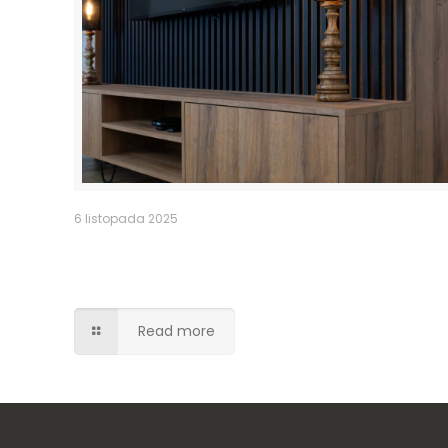
6 listopada 2025
Szafka pod TV – lamele, dekoracyjn
nóżki stalowe
Read more