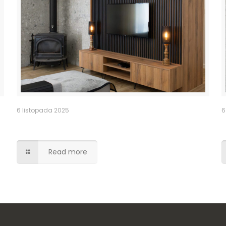
6 listopada 2025
6
e
Lamele czarny mat
Read more