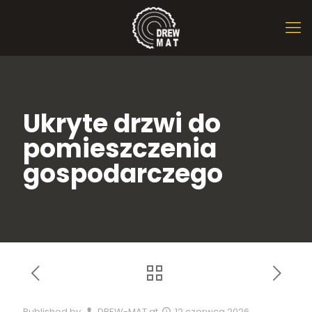
Ukryte drzwi do
pomieszczenia
gospodarczego
Published by
DREW-MAT
at
12 czerwca 2026