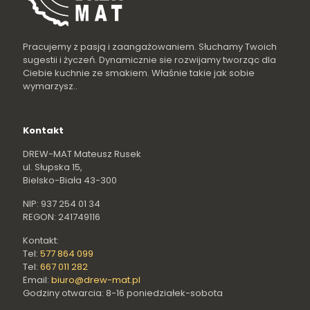
Pracujemy z pasją i zaangażowaniem. Słuchamy Twoich
sugestii i życzeń. Dynamicznie sie rozwijamy tworząc dla
Ciebie kuchnie ze smakiem. Właśnie takie jak sobie
wymarzysz..
Kontakt
DREW-MAT Mateusz Rusek
ul. Słupska 15,
Bielsko-Biała 43-300
NIP: 937 254 01 34
REGON: 241749116
Kontakt:
Tel:
577 864 099
Tel:
667 011 282
Email:
biuro@drew-mat.pl
Godziny otwarcia: 8-16 poniedziałek-sobota