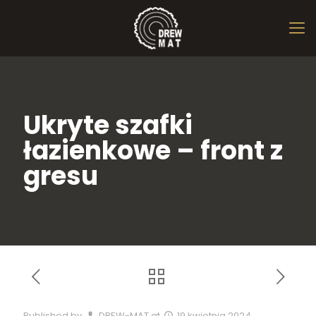
Ukryte szafki
łazienkowe – front z
gresu
Published by
DREW-MAT
at
19 kwietnia 2024