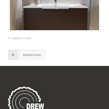
5 czerwca 2026
Szafka umywalkowa z szufladami – brąz w macie
Read more