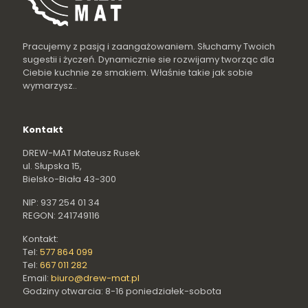
Pracujemy z pasją i zaangażowaniem. Słuchamy Twoich
sugestii i życzeń. Dynamicznie sie rozwijamy tworząc dla
Ciebie kuchnie ze smakiem. Właśnie takie jak sobie
wymarzysz..
Kontakt
DREW-MAT Mateusz Rusek
ul. Słupska 15,
Bielsko-Biała 43-300
NIP: 937 254 01 34
REGON: 241749116
Kontakt:
Tel:
577 864 099
Tel:
667 011 282
Email:
biuro@drew-mat.pl
Godziny otwarcia: 8-16 poniedziałek-sobota