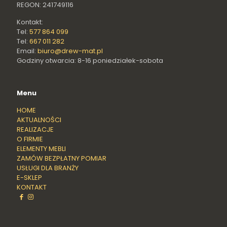
REGON: 241749116
Kontakt:
Tel:
577 864 099
Tel:
667 011 282
Email:
biuro@drew-mat.pl
Godziny otwarcia: 8-16 poniedziałek-sobota
Menu
HOME
AKTUALNOŚCI
REALIZACJE
O FIRMIE
ELEMENTY MEBLI
ZAMÓW BEZPŁATNY POMIAR
USŁUGI DLA BRANŻY
E-SKLEP
KONTAKT