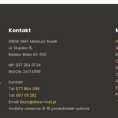
Kontakt
DREW-MAT Mateusz Rusek
ul. Słupska 15,
A
Bielsko-Biała 43-300
R
O
NIP: 937 254 01 34
E
REGON: 241749116
Z
U
Kontakt:
e
E
Tel:
577 864 099
Tel:
667 011 282
Email:
biuro@drew-mat.pl
Godziny otwarcia: 8-16 poniedziałek-sobota