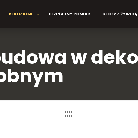
REALIZACJE
BEZPŁATNY POMIAR
STOŁY Z ŻYWICĄ
udowa w deko
obnym