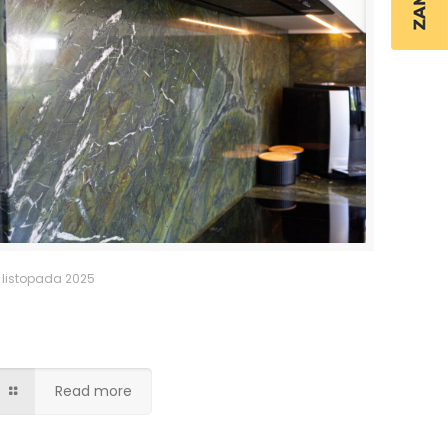
 listopada 2025
Kuchnia – granitowy blat i fartuch
kuchenny
Read more