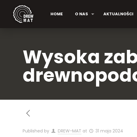
HOME
O NAS
AKTUALNOŚCI
Wysoka zab
drewnopod
Published by
DREW-MAT
at
31 maja 2024