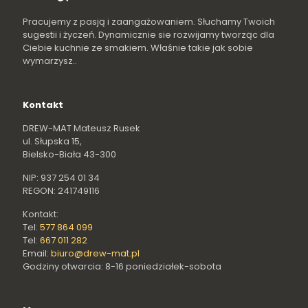
Pracujemy z pasją i zaangażowaniem. Słuchamy Twoich
sugestii i życzeń. Dynamicznie sie rozwijamy tworząc dla
Ciebie kuchnie ze smakiem. Właśnie takie jak sobie
wymarzysz..
Kontakt
DREW-MAT Mateusz Rusek
ul. Słupska 15,
Bielsko-Biała 43-300
NIP: 937 254 01 34
REGON: 241749116
Kontakt:
Tel:
577 864 099
Tel:
667 011 282
Email:
biuro@drew-mat.pl
Godziny otwarcia: 8-16 poniedziałek-sobota