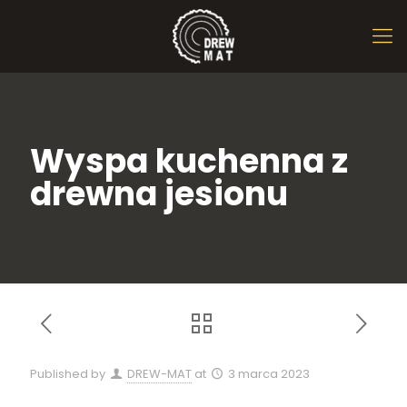
Wyspa kuchenna z
drewna jesionu
Published by
DREW-MAT
at
3 marca 2023