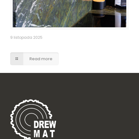
9 listopada 2025
Kuchnia – granitowy blat i fartuch kuchenny
Read more