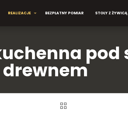
REALIZACJE
BEZPŁATNY POMIAR
STOŁY Z ŻYWICĄ
chenna pod su
z drewnem