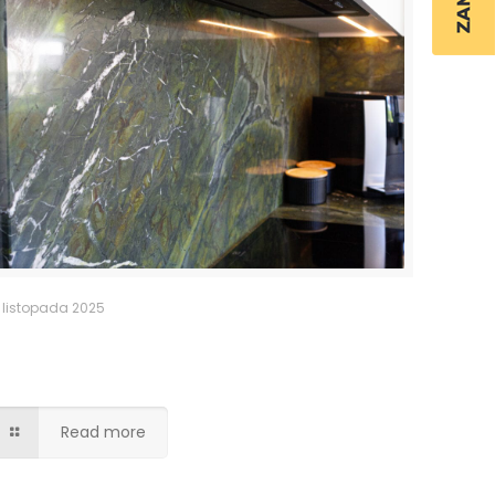
 listopada 2025
Kuchnia – granitowy blat i fartuch
kuchenny
Read more