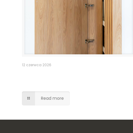
12 czerwca 2026
Pomieszczenie po schodami –
lamele drzwi
Read more