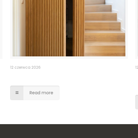
12 czerwca 2026
1
Ukryte przejście drzwi lamele
Read more