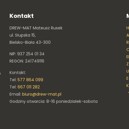
Kontakt
DREW-MAT Mateusz Rusek
ul. Słupska 15,
A
Bielsko-Biała 43-300
R
O
NIP: 937 254 01 34
E
REGON: 241749116
Z
U
Kontakt:
e
E
Tel:
577 864 099
Tel:
667 011 282
Email:
biuro@drew-mat.pl
Godziny otwarcia: 8-16 poniedziałek-sobota