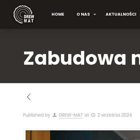
HOME
O NAS
AKTUALNOŚCI
Zabudowa 
Published by
DREW-MAT
at
2 września 2024