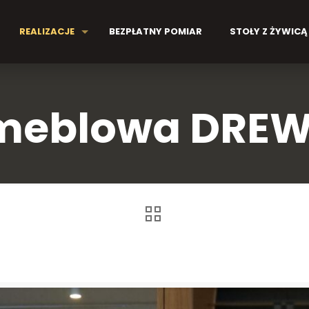
REALIZACJE
BEZPŁATNY POMIAR
STOŁY Z ŻYWICĄ
meblowa DRE