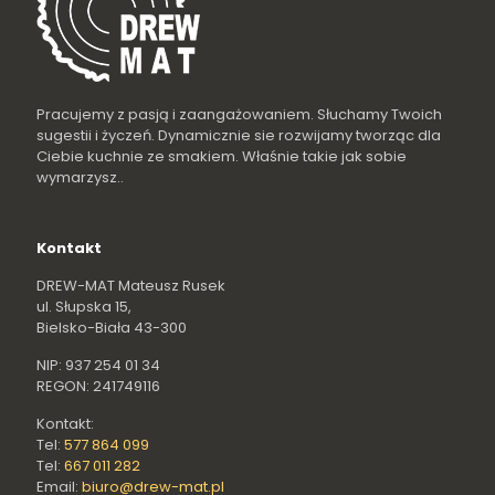
Pracujemy z pasją i zaangażowaniem. Słuchamy Twoich
sugestii i życzeń. Dynamicznie sie rozwijamy tworząc dla
Ciebie kuchnie ze smakiem. Właśnie takie jak sobie
wymarzysz..
Kontakt
DREW-MAT Mateusz Rusek
ul. Słupska 15,
Bielsko-Biała 43-300
NIP: 937 254 01 34
REGON: 241749116
Kontakt:
Tel:
577 864 099
Tel:
667 011 282
Email:
biuro@drew-mat.pl