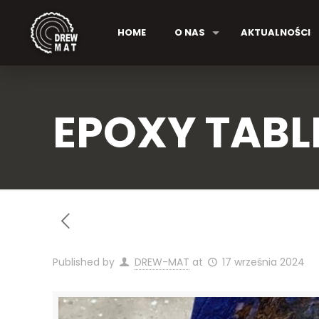
HOME
O NAS
AKTUALNOŚCI
EPOXY TABLE
Published by
DREW-MAT
at
17 września 2024