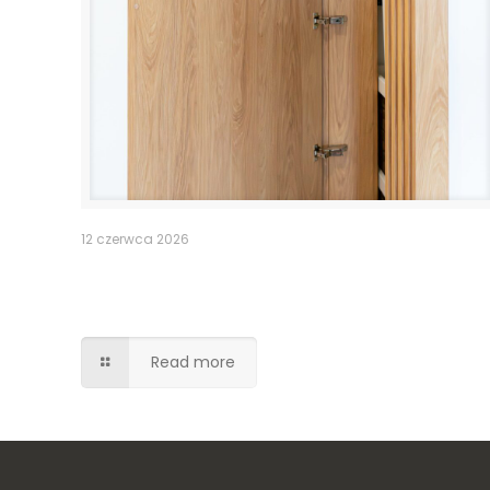
12 czerwca 2026
Pomieszczenie po schodami –
lamele drzwi
Read more