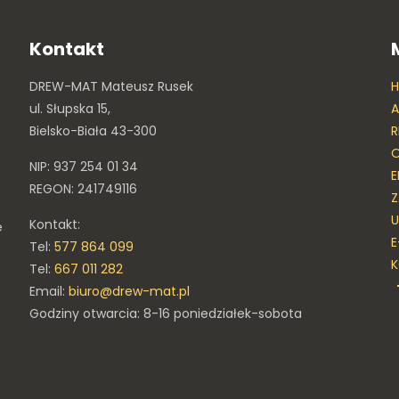
Kontakt
DREW-MAT Mateusz Rusek
ul. Słupska 15,
A
Bielsko-Biała 43-300
R
O
NIP: 937 254 01 34
E
REGON: 241749116
Z
U
Kontakt:
e
E
Tel:
577 864 099
Tel:
667 011 282
Email:
biuro@drew-mat.pl
Godziny otwarcia: 8-16 poniedziałek-sobota