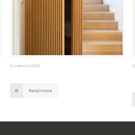
12 czerwca 2026
1
Ukryte przejście drzwi lamele
Read more