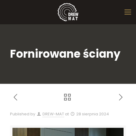
Fornirowane ściany
Published by
DREW-MAT
at
28 sierpnia 2024