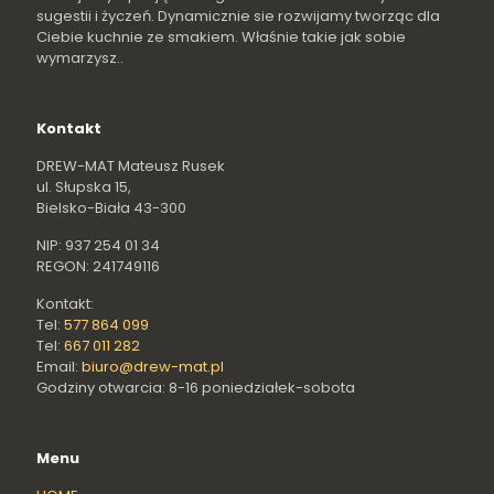
sugestii i życzeń. Dynamicznie sie rozwijamy tworząc dla
Ciebie kuchnie ze smakiem. Właśnie takie jak sobie
wymarzysz..
Kontakt
DREW-MAT Mateusz Rusek
ul. Słupska 15,
Bielsko-Biała 43-300
NIP: 937 254 01 34
REGON: 241749116
Kontakt:
Tel:
577 864 099
Tel:
667 011 282
Email:
biuro@drew-mat.pl
Godziny otwarcia: 8-16 poniedziałek-sobota
Menu