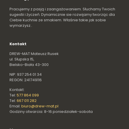
Pracujemy z pasją i zaangażowaniem. Słuchamy Twoich
sugestii i życzeń. Dynamicznie sie rozwijamy tworząc dla
Ciebie kuchnie ze smakiem. Właśnie takie jak sobie
wymarzysz..
Kontakt
DREW-MAT Mateusz Rusek
ul. Słupska 15,
Bielsko-Biała 43-300
NIP: 937 254 01 34
REGON: 241749116
Kontakt:
Tel:
577 864 099
Tel:
667 011 282
Email:
biuro@drew-mat.pl
Godziny otwarcia: 8-16 poniedziałek-sobota