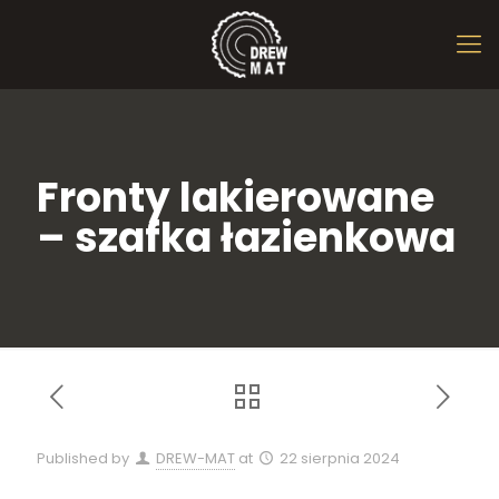
Fronty lakierowane
– szafka łazienkowa
Published by
DREW-MAT
at
22 sierpnia 2024