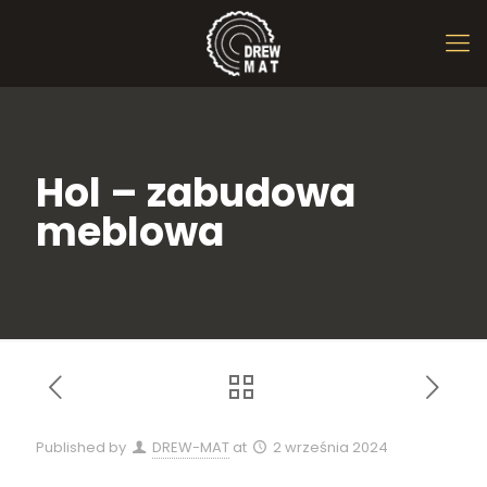
Hol – zabudowa
meblowa
Published by
DREW-MAT
at
2 września 2024