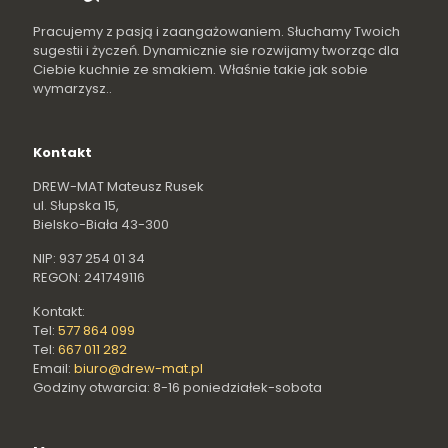
Pracujemy z pasją i zaangażowaniem. Słuchamy Twoich
sugestii i życzeń. Dynamicznie sie rozwijamy tworząc dla
Ciebie kuchnie ze smakiem. Właśnie takie jak sobie
wymarzysz..
Kontakt
DREW-MAT Mateusz Rusek
ul. Słupska 15,
Bielsko-Biała 43-300
NIP: 937 254 01 34
REGON: 241749116
Kontakt:
Tel:
577 864 099
Tel:
667 011 282
Email:
biuro@drew-mat.pl
Godziny otwarcia: 8-16 poniedziałek-sobota