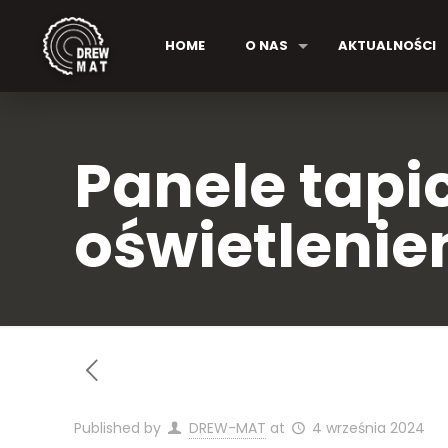
HOME
O NAS
AKTUALNOŚCI
Panele tapi
oświetleni
Published by
DREW-MAT
at
4 września 2024