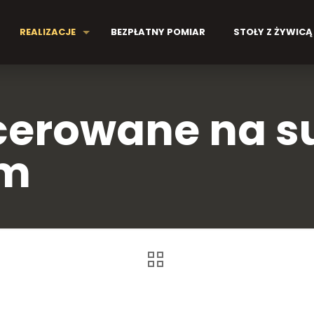
REALIZACJE
BEZPŁATNY POMIAR
STOŁY Z ŻYWICĄ
cerowane na su
em