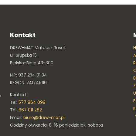
Kontakt
DREW-MAT Mateusz Rusek
ul. Słupska 15,
A
Bielsko-Biała 43-300
R
O
NIP: 937 254 01 34
E
REGON: 241749116
Z
U
Kontakt:
e
E
Tel:
577 864 099
Tel:
667 011 282
Email:
biuro@drew-mat.pl
Godziny otwarcia: 8-16 poniedziałek-sobota