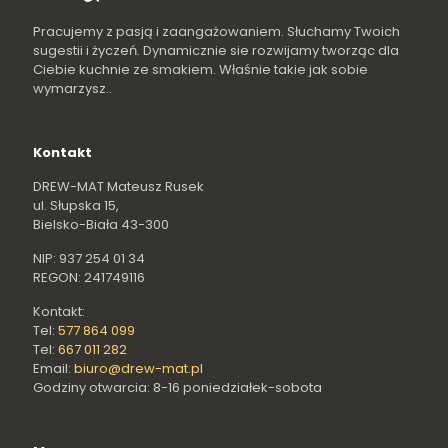
Pracujemy z pasją i zaangażowaniem. Słuchamy Twoich
sugestii i życzeń. Dynamicznie sie rozwijamy tworząc dla
Ciebie kuchnie ze smakiem. Właśnie takie jak sobie
wymarzysz..
Kontakt
DREW-MAT Mateusz Rusek
ul. Słupska 15,
Bielsko-Biała 43-300
NIP: 937 254 01 34
REGON: 241749116
Kontakt:
Tel:
577 864 099
Tel:
667 011 282
Email:
biuro@drew-mat.pl
Godziny otwarcia: 8-16 poniedziałek-sobota