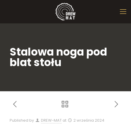
Stalowa noga pod
blat stołu
Published by
DREW-MAT
at
2 września 2024