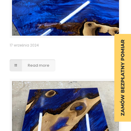
17 września 2024
Stolik kawowy z niebieską żywicą epoksydową
Read more