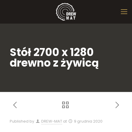
Stół 2700 x 1280
drewno z żywicą
Published by
DREW-MAT
at
9 grudnia 2020