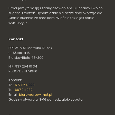
Pracujemy z pasją i zaangażowaniem. Słuchamy Twoich
sugestii i życzeń. Dynamicznie sie rozwijamy tworząc dla
Ciebie kuchnie ze smakiem. Właśnie takie jak sobie
wymarzysz..
Kontakt
DREW-MAT Mateusz Rusek
ul. Słupska 15,
Bielsko-Biała 43-300
NIP: 937 254 01 34
REGON: 241749116
Kontakt:
Tel:
577 864 099
Tel:
667 011 282
Email:
biuro@drew-mat.pl
Godziny otwarcia: 8-16 poniedziałek-sobota