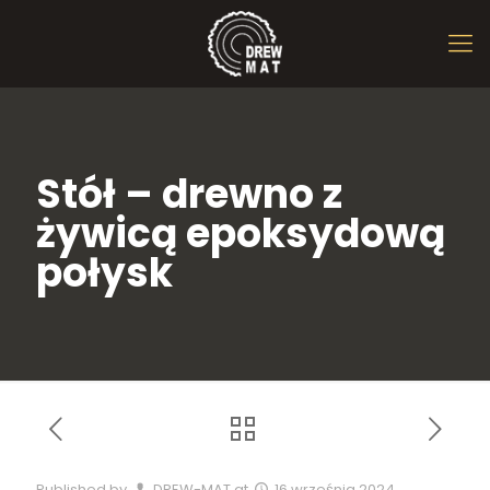
Stół – drewno z
żywicą epoksydową
połysk
Published by
DREW-MAT
at
16 września 2024