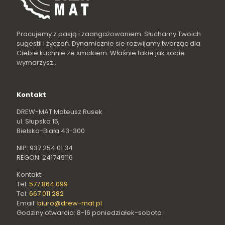
Pracujemy z pasją i zaangażowaniem. Słuchamy Twoich
sugestii i życzeń. Dynamicznie sie rozwijamy tworząc dla
Ciebie kuchnie ze smakiem. Właśnie takie jak sobie
wymarzysz..
Kontakt
DREW-MAT Mateusz Rusek
ul. Słupska 15,
Bielsko-Biała 43-300
NIP: 937 254 01 34
REGON: 241749116
Kontakt:
Tel:
577 864 099
Tel:
667 011 282
Email:
biuro@drew-mat.pl
Godziny otwarcia: 8-16 poniedziałek-sobota