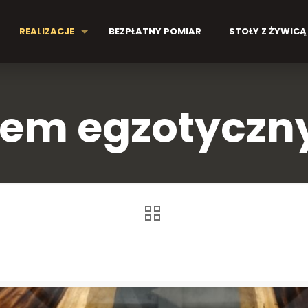
REALIZACJE
BEZPŁATNY POMIAR
STOŁY Z ŻYWICĄ
nem egzotyczn