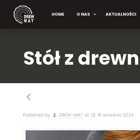
HOME
O NAS
AKTUALNOŚCI
Stół z drew
Published by
DREW-MAT
at
16 września 2024