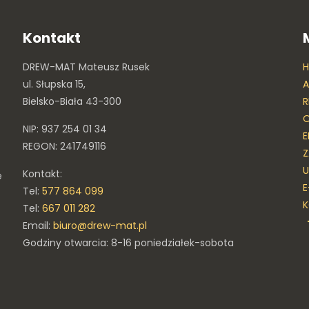
Kontakt
DREW-MAT Mateusz Rusek
ul. Słupska 15,
A
Bielsko-Biała 43-300
R
O
NIP: 937 254 01 34
E
REGON: 241749116
Z
U
Kontakt:
e
E
Tel:
577 864 099
Tel:
667 011 282
Email:
biuro@drew-mat.pl
Godziny otwarcia: 8-16 poniedziałek-sobota