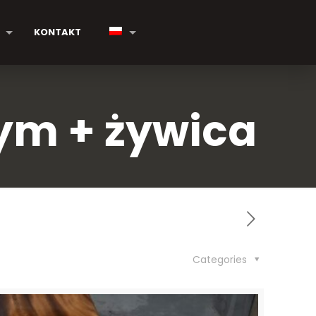
KONTAKT
ym + żywica
Categories