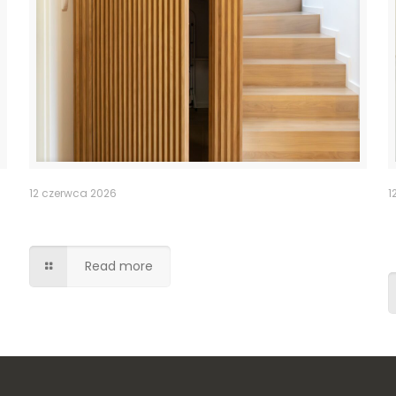
12 czerwca 2026
1
Ukryte przejście drzwi lamele
Read more