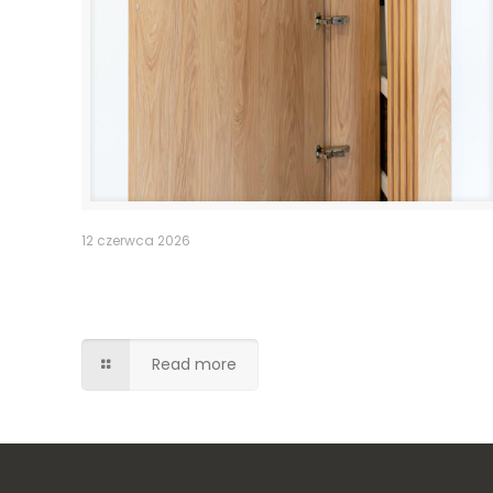
12 czerwca 2026
Pomieszczenie po schodami –
lamele drzwi
Read more