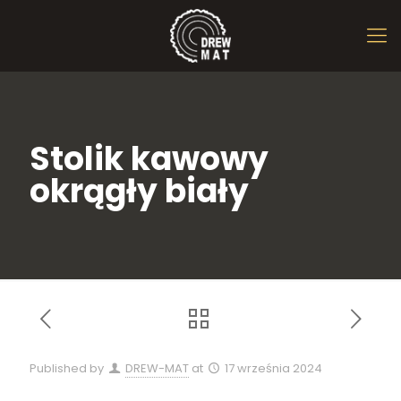
Stolik kawowy
okrągły biały
Published by
DREW-MAT
at
17 września 2024