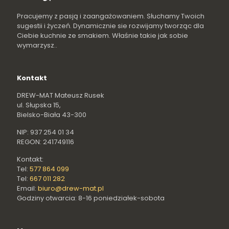
Pracujemy z pasją i zaangażowaniem. Słuchamy Twoich
sugestii i życzeń. Dynamicznie sie rozwijamy tworząc dla
Ciebie kuchnie ze smakiem. Właśnie takie jak sobie
wymarzysz..
Kontakt
DREW-MAT Mateusz Rusek
ul. Słupska 15,
Bielsko-Biała 43-300
NIP: 937 254 01 34
REGON: 241749116
Kontakt:
Tel:
577 864 099
Tel:
667 011 282
Email:
biuro@drew-mat.pl
Godziny otwarcia: 8-16 poniedziałek-sobota