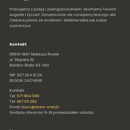
Pracujemy z pasją i zaangażowaniem. Słuchamy Twoich
sugestii i życzeń. Dynamicznie sie rozwijamy tworząc dla
Ciebie kuchnie ze smakiem. Właśnie takie jak sobie
wymarzysz..
Kontakt
DREW-MAT Mateusz Rusek
ul. Słupska 15,
Bielsko-Biała 43-300
NIP: 937 254 01 34
REGON: 241749116
Kontakt:
Tel:
577 864 099
Tel:
667 011 282
Email:
biuro@drew-mat.pl
Godziny otwarcia: 8-16 poniedziałek-sobota