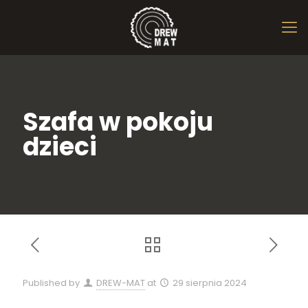
Szafa w pokoju
dzieci
Published by
DREW-MAT
at
29 sierpnia 2024