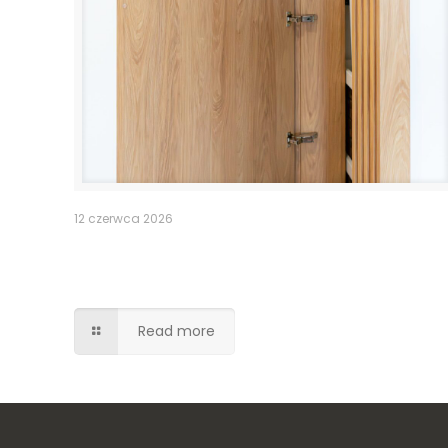
12 czerwca 2026
Pomieszczenie po schodami –
lamele drzwi
Read more