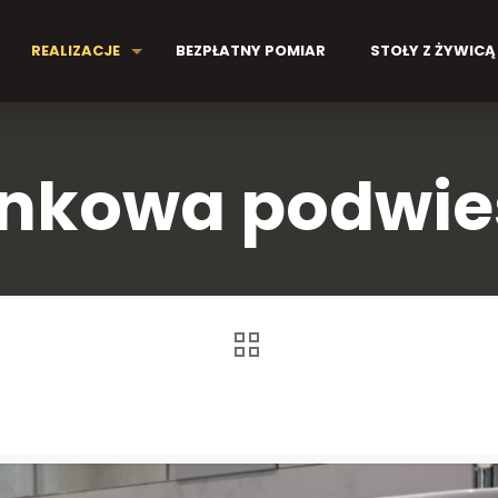
REALIZACJE
BEZPŁATNY POMIAR
STOŁY Z ŻYWICĄ
ienkowa podwi