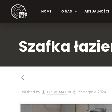
HOME
O NAS
AKTUALNOŚCI
Szafka łaz
Published by
DREW-MAT
at
22 sierpnia 2024