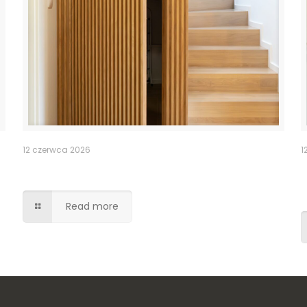
12 czerwca 2026
1
Ukryte przejście drzwi lamele
Read more