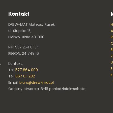
Kontakt
DREW-MAT Mateusz Rusek
ul. Słupska 15,
A
Bielsko-Biała 43-300
R
O
NIP: 937 254 01 34
E
REGON: 241749116
Z
U
Kontakt:
e
E
Tel:
577 864 099
Tel:
667 011 282
Email:
biuro@drew-mat.pl
Godziny otwarcia: 8-16 poniedziałek-sobota