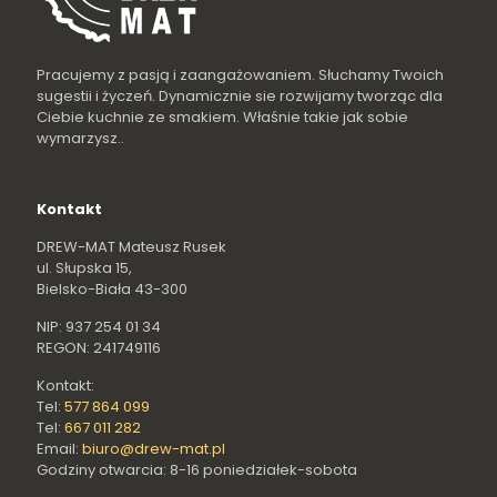
Pracujemy z pasją i zaangażowaniem. Słuchamy Twoich
sugestii i życzeń. Dynamicznie sie rozwijamy tworząc dla
Ciebie kuchnie ze smakiem. Właśnie takie jak sobie
wymarzysz..
Kontakt
DREW-MAT Mateusz Rusek
ul. Słupska 15,
Bielsko-Biała 43-300
NIP: 937 254 01 34
REGON: 241749116
Kontakt:
Tel:
577 864 099
Tel:
667 011 282
Email:
biuro@drew-mat.pl
Godziny otwarcia: 8-16 poniedziałek-sobota