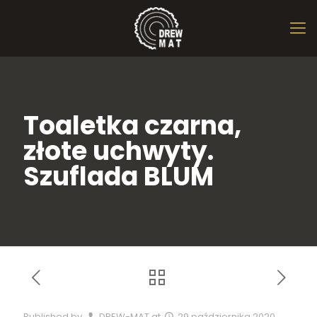
Toaletka czarna,
złote uchwyty.
Szuflada BLUM
Published by
DREW-MAT
at
29 października 2020