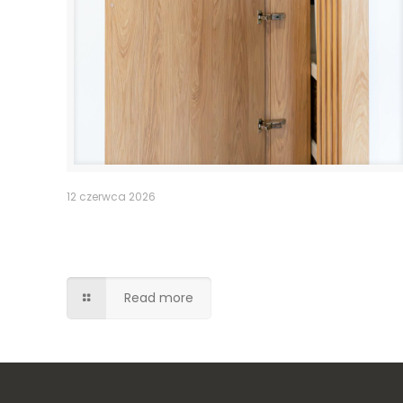
12 czerwca 2026
Pomieszczenie po schodami –
lamele drzwi
Read more