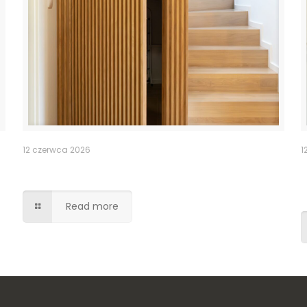
12 czerwca 2026
1
Ukryte przejście drzwi lamele
Read more