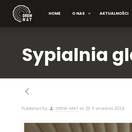
HOME
O NAS
AKTUALNOŚCI
Sypialnia g
Published by
DREW-MAT
at
5 września 2024