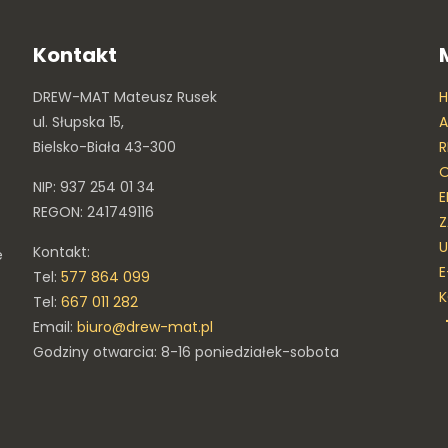
Kontakt
DREW-MAT Mateusz Rusek
ul. Słupska 15,
A
Bielsko-Biała 43-300
R
O
NIP: 937 254 01 34
E
REGON: 241749116
Z
U
Kontakt:
e
E
Tel:
577 864 099
Tel:
667 011 282
Email:
biuro@drew-mat.pl
Godziny otwarcia: 8-16 poniedziałek-sobota