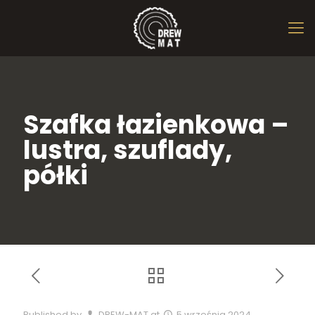
Szafka łazienkowa –
lustra, szuflady,
półki
Published by
DREW-MAT
at
5 września 2024